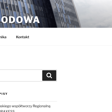
RODOWA
nika
Kontakt
Szukaj
PISY
skiego współtworzy Regionalną
URAXESS