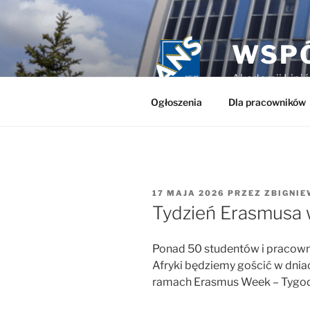
Przejdź
do
treści
WSP
Akademii Lipiń
Ogłoszenia
Dla pracowników
OPUBLIKOWANE
17 MAJA 2026
PRZEZ
ZBIGNIE
W
Tydzień Erasmusa 
Ponad 50 studentów i pracowni
Afryki będziemy gościć w dniac
ramach Erasmus Week – Tygod