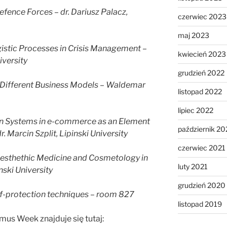
Defence Forces – dr. Dariusz Palacz,
czerwiec 2023
maj 2023
stic Processes in Crisis Management –
kwiecień 2023
iversity
grudzień 2022
n Different Business Models – Waldemar
listopad 2022
lipiec 2022
on Systems in e-commerce as an Element
październik 20
r.
Marcin Szplit, Lipinski University
czerwiec 2021
 Aesthethic Medicine and Cosmetology in
luty 2021
nski University
grudzień 2020
f-protection techniques – room 827
listopad 2019
mus Week znajduje się tutaj: