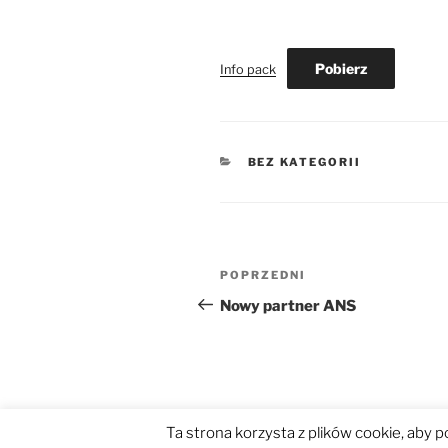
Pobierz
Info pack
KATEGORIE
BEZ KATEGORII
Nawigacja
Poprzedni
POPRZEDNI
wpisu
wpis
Nowy partner ANS
Ta strona korzysta z plików cookie, aby 