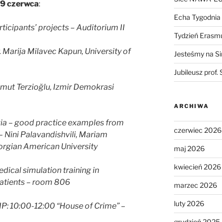
9 czerwca
:
Echa Tygodnia
ticipants’ projects – Auditorium II
Tydzień Erasm
 Marija Milavec Kapun, University of
Jesteśmy na S
Jubileusz prof. 
Umut Terzioğlu, Izmir Demokrasi
ARCHIWA
ia – good practice examples from
czerwiec 2026
–
Nini Palavandishvili, Mariam
orgian American University
maj 2026
kwiecień 2026
ical simulation training in
patients – room 806
marzec 2026
luty 2026
P: 10:00-12:00 “House of Crime” –
grudzień 2025