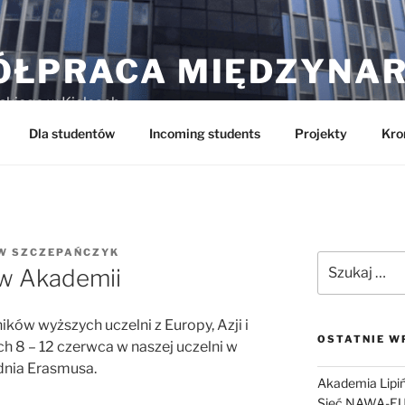
ÓŁPRACA MIĘDZYNA
skiego w Kielcach
Dla studentów
Incoming students
Projekty
Kro
W SZCZEPAŃCZYK
Szukaj:
w Akademii
ków wyższych uczelni z Europy, Azji i
OSTATNIE W
h 8 – 12 czerwca w naszej uczelni w
nia Erasmusa.
Akademia Lipiń
Sieć NAWA-E