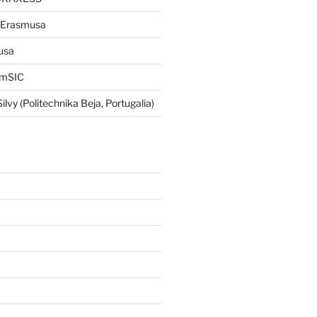
 Erasmusa
usa
imSIC
Silvy (Politechnika Beja, Portugalia)