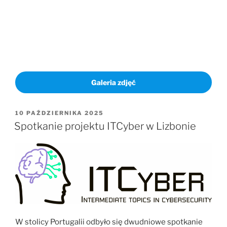
Galeria zdjęć
OPUBLIKOWANE
10 PAŹDZIERNIKA 2025
W
Spotkanie projektu ITCyber w Lizbonie
W stolicy Portugalii odbyło się dwudniowe spotkanie