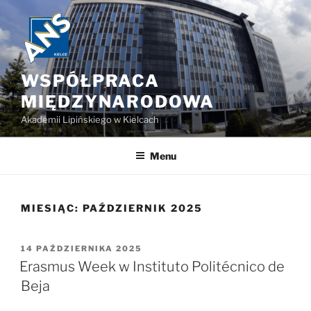
Przejdź
do
treści
WSPÓŁPRACA
MIĘDZYNARODOWA
Akademii Lipińskiego w Kielcach
Menu
MIESIĄC:
PAŹDZIERNIK 2025
OPUBLIKOWANE
14 PAŹDZIERNIKA 2025
W
Erasmus Week w Instituto Politécnico de
Beja