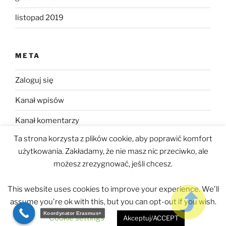
listopad 2019
META
Zaloguj się
Kanał wpisów
Kanał komentarzy
Ta strona korzysta z plików cookie, aby poprawić komfort
WordPress.org
użytkowania. Zakładamy, że nie masz nic przeciwko, ale
możesz zrezygnować, jeśli chcesz.
This website uses cookies to improve your experience. We'll
assume you're ok with this, but you can opt-out if you wish.
Polityka prywatności
Dumnie wspierane przez WordPress
Koordynator Erasmus+
Cookie settings
Akceptuj/ACCEPT