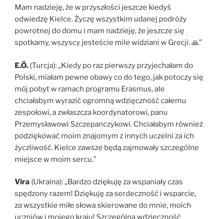
Mam nadzieję, że w przyszłości jeszcze kiedyś
odwiedzę Kielce. Życzę wszystkim udanej podróży
powrotnej do domu i mam nadzieję, że jeszcze się
spotkamy, wszyscy jesteście mile widziani w Grecji. 🙏”
E.Ö.
(Turcja): „Kiedy po raz pierwszy przyjechałam do
Polski, miałam pewne obawy co do tego, jak potoczy się
mój pobyt w ramach programu Erasmus, ale
chciałabym wyrazić ogromną wdzięczność całemu
zespołowi, a zwłaszcza koordynatorowi, panu
Przemysławowi Szczepanczykowi. Chciałabym również
podziękować moim znajomym z innych uczelni za ich
życzliwość. Kielce zawsze będą zajmowały szczególne
miejsce w moim sercu.”
Vira
(Ukraina): „Bardzo dziękuję za wspaniały czas
spędzony razem! Dziękuję za serdeczność i wsparcie,
za wszystkie miłe słowa skierowane do mnie, moich
uczniów i mojego kraju! Szczególną wdzięczność