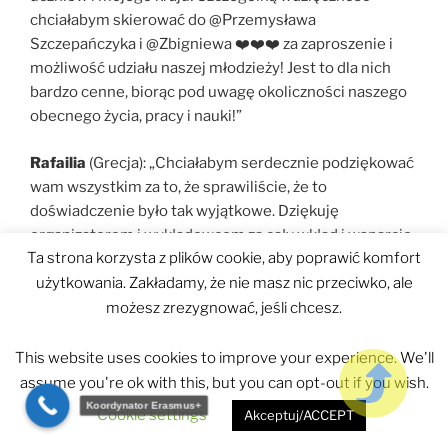
chciałabym skierować do @⁨Przemysława
Szczepańczyka⁩ i @⁨Zbigniewa⁩ ❤️❤️❤️ za zaproszenie i
możliwość udziału naszej młodzieży! Jest to dla nich
bardzo cenne, biorąc pod uwagę okoliczności naszego
obecnego życia, pracy i nauki!”
Rafailia
(Grecja): „Chciałabym serdecznie podziękować
wam wszystkim za to, że sprawiliście, że to
doświadczenie było tak wyjątkowe. Dziękuję
organizatorom i wykładowcom za cały wkład i wsparcie.
Ta strona korzysta z plików cookie, aby poprawić komfort
Jestem wdzięczna za możliwość poznania ludzi z
różnych krajów i kultur i czuję się bardzo szczęśliwa, że
użytkowania. Zakładamy, że nie masz nic przeciwko, ale
mogłam być częścią tego doświadczenia. Życzę wam
możesz zrezygnować, jeśli chcesz.
wszystkiego najlepszego i mam nadzieję, że w
przyszłości będziemy mieli okazję spotkać się
This website uses cookies to improve your experience. We'll
ponownie.”
assume you're ok with this, but you can opt-out if you wish.
Koordynator Erasmus+
Cookie settings
Akceptuj/ACCEPT
Umut
(Turcja): „Chciałem tylko serdecznie