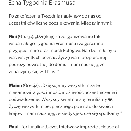
W
Echa Tygodnia Erasmusa
Po zakończeniu Tygodnia napłynęły do nas od
uczestników liczne podziękowania. Między innymi:
Nini
(Gruzja): „Dziękuję za zorganizowanie tak
wspaniałego Tygodnia Erasmusa i za gościnne
przyjęcie mnie oraz moich kolegów. Bardzo miło było
was wszystkich poznać. Życzę wam bezpiecznej
podróży powrotnej do domu i mam nadzieję, że
zobaczymy się w Tbilisi.”
Maion
(Grecja)
:
„Dziękujemy wszystkim za tę
niesamowitą gościnność, możliwość uczestniczenia i
doświadczenie. Wszyscy świetnie się bawiliśmy ❤️.
Życzę wszystkim bezpiecznego powrotu do swoich
krajów i mam nadzieję, że kiedyś jeszcze się spotkamy!”
Raul
(Portugalia): „Uczestnictwo w imprezie „House of