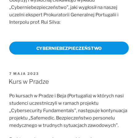
Obejrzyj i wysłuchaj ciekawego wykładu
„Cyberniebezpieczeństwo”, jaki wygłosił na naszej
uczelni ekspert Prokuratorii Generalnej Portugalii i
Interpolu prof. Rui Silva:
CYBERNIEBEZPIECZEŃSTWO
OPUBLIKOWANE
7 MAJA 2023
W
Kurs w Pradze
Po kursach w Pradze i Beja (Portugalia) w których nasi
studenci uczestniczyli w ramach projektu
„Cybersecurity Fundamentals”, następuje kontynuacja
projektu „Safemedic. Bezpieczeństwo personelu
medycznego w trudnych sytuacjach zawodowych”.