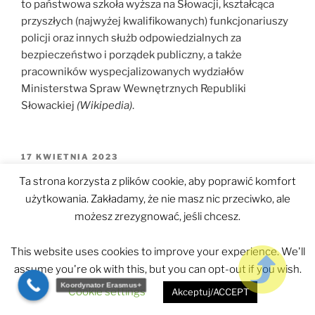
to państwowa szkoła wyższa na Słowacji, kształcąca
przyszłych (najwyżej kwalifikowanych) funkcjonariuszy
policji oraz innych służb odpowiedzialnych za
bezpieczeństwo i porządek publiczny, a także
pracowników wyspecjalizowanych wydziałów
Ministerstwa Spraw Wewnętrznych Republiki
Słowackiej
(Wikipedia)
.
OPUBLIKOWANE
17 KWIETNIA 2023
W
Nasz projekt w Atenach
Ta strona korzysta z plików cookie, aby poprawić komfort
użytkowania. Zakładamy, że nie masz nic przeciwko, ale
Na zaproszenie organizatorów (i na ich koszt)
możesz zrezygnować, jeśli chcesz.
zaprezentowaliśmy nasz projekt „
Safemedic
” na
spotkaniu w Atenach, zorganizowanym przez zespół
This website uses cookies to improve your experience. We'll
unijnego projektu „VRHEALTHLEADERS –
assume you're ok with this, but you can opt-out if you wish.
Wieloaspektowa platforma e-learningowa VR dla
Koordynator Erasmus+
Cookie settings
przyszłych liderów służby zdrowia”.
Akceptuj/ACCEPT