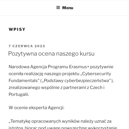
Menu
WPISY
OPUBLIKOWANE
7 CZERWCA 2023
W
Pozytywna ocena naszego kursu
Narodowa Agencja Programu Erasmus+ pozytywnie
oceniła realizację naszego projektu „Cybersecurity
Fundamentals” (
„Podstawy cyberbezpieczeństwa”
),
zrealizowanego wspólnie z partnerami z Czech i
Portugalii.
W ocenie eksperta Agencji:
„Tematykę opracowanych wyników należy uznać za
istotną, biorąc pod uwagę powszechne wykorzystanie