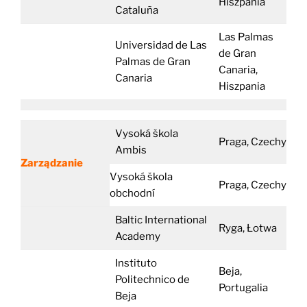
Hiszpania
Cataluña
Las Palmas
Universidad de Las
de Gran
Palmas de Gran
Canaria,
Canaria
Hiszpania
Vysoká škola
Praga, Czechy
Ambis
Zarządzanie
Vysoká škola
Praga, Czechy
obchodní
Baltic International
Ryga, Łotwa
Academy
Instituto
Beja,
Politechnico de
Portugalia
Beja