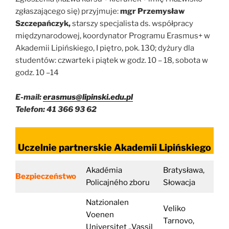
zgłaszającego się) przyjmuje:
mgr Przemysław
Szczepańczyk,
starszy specjalista ds. współpracy
międzynarodowej, koordynator Programu Erasmus+ w
Akademii Lipińskiego, I piętro, pok. 130; dyżury dla
studentów: czwartek i piątek w godz. 10 – 18, sobota w
godz. 10 –14
E-mail:
erasmus@lipinski.edu.pl
Telefon: 41 366 93 62
Uczelnie partnerskie Akademii Lipińskiego
Akadémia
Bratysława,
Bezpieczeństwo
Policajného zboru
Słowacja
Natzionalen
Veliko
Voenen
Tarnovo,
Universitet „Vassil