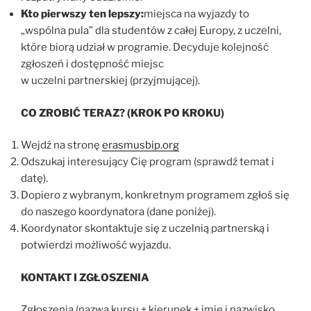
Kto pierwszy ten lepszy:
miejsca na wyjazdy to
„wspólna pula” dla studentów z całej Europy, z uczelni,
które biorą udział w programie. Decyduje kolejność
zgłoszeń i dostępność miejsc
w uczelni partnerskiej (przyjmującej).
CO ZROBIĆ TERAZ? (KROK PO KROKU)
Wejdź na stronę
erasmusbip.org
Odszukaj interesujący Cię program (sprawdź temat i
datę).
Dopiero z wybranym, konkretnym programem zgłoś się
do naszego koordynatora (dane poniżej).
Koordynator skontaktuje się z uczelnią partnerską i
potwierdzi możliwość wyjazdu.
KONTAKT I ZGŁOSZENIA
Zgłoszenia (nazwa kursu + kierunek + imię i nazwisko