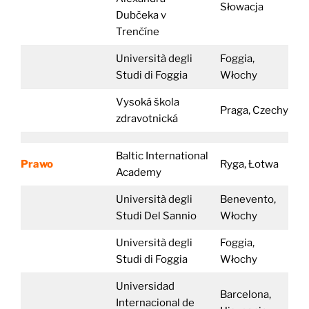
Słowacja
Dubčeka v
Trenčíne
Università degli
Foggia,
Studi di Foggia
Włochy
Vysoká škola
Praga, Czechy
zdravotnická
Baltic International
Prawo
Ryga, Łotwa
Academy
Università degli
Benevento,
Studi Del Sannio
Włochy
Università degli
Foggia,
Studi di Foggia
Włochy
Universidad
Barcelona,
Internacional de