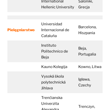
International
Saloniki,
Hellenic University
Grecja
Universidad
Barcelona,
Pielęgniarstwo
Internacional de
Hiszpania
Cataluña
Instituto
Beja,
Politechnico de
Portugalia
Beja
Kauno Kolegija
Kowno, Litwa
Vysoká škola
Igława,
polytechnická
Czechy
Jihlava
Trenčianska
Univerzita
Trenczyn,
Alexandra