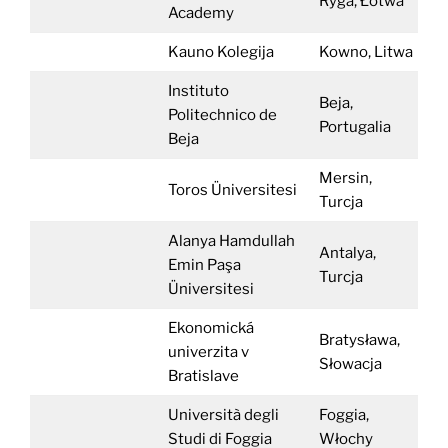
Ryga, Łotwa
Academy
Kauno Kolegija
Kowno, Litwa
Instituto
Beja,
Politechnico de
Portugalia
Beja
Mersin,
Toros Üniversitesi
Turcja
Alanya Hamdullah
Antalya,
Emin Paşa
Turcja
Üniversitesi
Ekonomická
Bratysława,
univerzita v
Słowacja
Bratislave
Università degli
Foggia,
Studi di Foggia
Włochy