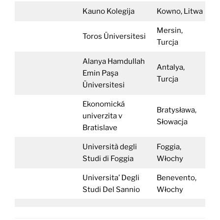
Kauno Kolegija
Kowno, Litwa
Mersin,
Toros Üniversitesi
Turcja
Alanya Hamdullah
Antalya,
Emin Paşa
Turcja
Üniversitesi
Ekonomická
Bratysława,
univerzita v
Słowacja
Bratislave
Università degli
Foggia,
Studi di Foggia
Włochy
Universita’ Degli
Benevento,
Studi Del Sannio
Włochy