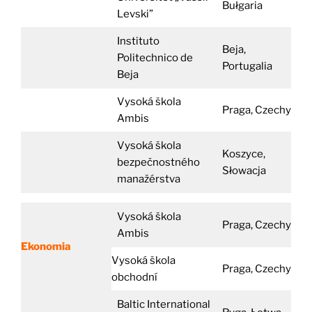
Bułgaria
Levski”
Instituto
Beja,
Politechnico de
Portugalia
Beja
Vysoká škola
Praga, Czechy
Ambis
Vysoká škola
Koszyce,
bezpečnostného
Słowacja
manažérstva
Vysoká škola
Praga, Czechy
Ambis
Ekonomia
Vysoká škola
Praga, Czechy
obchodní
Baltic International