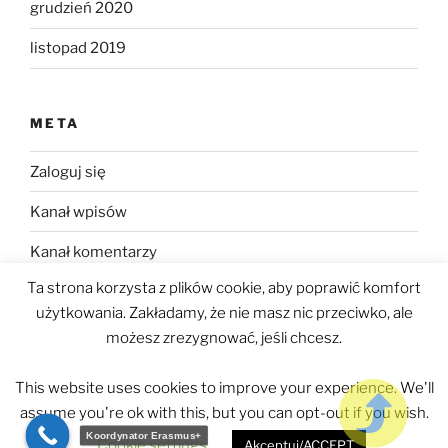
grudzień 2020
listopad 2019
META
Zaloguj się
Kanał wpisów
Kanał komentarzy
Ta strona korzysta z plików cookie, aby poprawić komfort
WordPress.org
użytkowania. Zakładamy, że nie masz nic przeciwko, ale
możesz zrezygnować, jeśli chcesz.
This website uses cookies to improve your experience. We'll
assume you're ok with this, but you can opt-out if you wish.
Polityka prywatności
Dumnie wspierane przez WordPress
Koordynator Erasmus+
Cookie settings
Akceptuj/ACCEPT