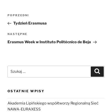
Nawigacja
Poprzedni
POPRZEDNI
wpisu
wpis
Tydzień Erasmusa
Następny
NASTĘPNE
wpis
Erasmus Week w Instituto Politécnico de Beja
Szukaj:
Szukaj
OSTATNIE WPISY
Akademia Lipińskiego współtworzy Regionalną Sieć
NAWA-EURAXESS