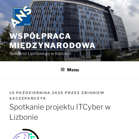
Przejdź
do
treści
WSPÓŁPRACA
MIĘDZYNARODOWA
Akademii Lipińskiego w Kielcach
Menu
OPUBLIKOWANE
10 PAŹDZIERNIKA 2025
PRZEZ
ZBIGNIEW
W
SZCZEPAŃCZYK
Spotkanie projektu ITCyber w
Lizbonie