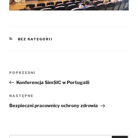
KATEGORIE
BEZ KATEGORII
Nawigacja
Poprzedni
POPRZEDNI
wpisu
wpis
Konferencja SimSIC w Portugalii
Następny
NASTĘPNE
wpis
Bezpieczni pracownicy ochrony zdrowia