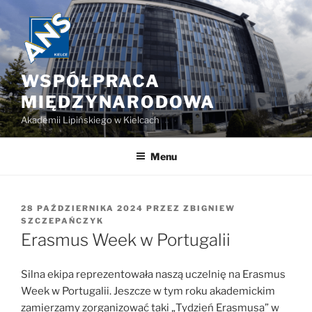
Przejdź
do
treści
WSPÓŁPRACA
MIĘDZYNARODOWA
Akademii Lipińskiego w Kielcach
Menu
OPUBLIKOWANE
28 PAŹDZIERNIKA 2024
PRZEZ
ZBIGNIEW
W
SZCZEPAŃCZYK
Erasmus Week w Portugalii
Silna ekipa reprezentowała naszą uczelnię na Erasmus
Week w Portugalii. Jeszcze w tym roku akademickim
zamierzamy zorganizować taki „Tydzień Erasmusa” w